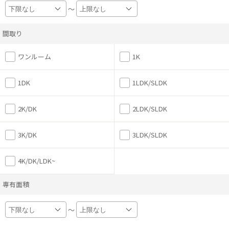
～
間取り
ワンルーム
1K
1DK
1LDK/SLDK
2K/DK
2LDK/SLDK
3K/DK
3LDK/SLDK
4K/DK/LDK~
専有面積
～