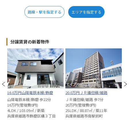
路線・駅を指定する
エリアを指定する
分譲賃貸の新着物件
16.0万円山陽電鉄本線/飾磨
20.0万円ＪＲ播但線/姫路
1
山陽電鉄本線/飾磨 歩22分
ＪＲ播但線/姫路 歩7分
Ｊ
16万円(管理費0円)
20万円(管理費0円)
1
4LDK / 103.09㎡ / 新築
2SLDK / 88.87㎡ / 築11年
3L
兵庫県姫路市飾磨区構３丁目
兵庫県姫路市南駅前町
兵